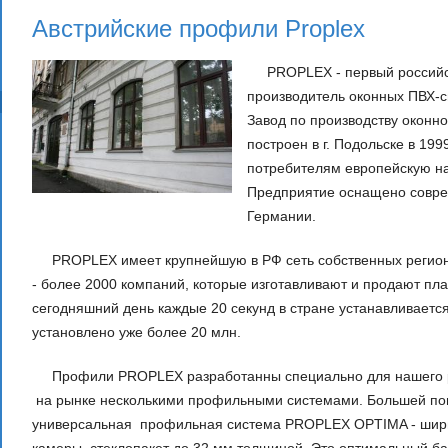
Австрийские профили Proplex
PROPLEX - первый российск
производитель оконных ПВХ-с
Завод по производству оконн
построен в г. Подольске в 199
потребителям европейскую на
Предприятие оснащено совре
Германии.
PROPLEX имеет крупнейшую в РФ сеть собственных регион
- более 2000 компаний, которые изготавливают и продают пла
сегодняшний день каждые 20 секунд в стране устанавливается
установлено уже более 20 млн.
Профили PROPLEX разработанны специально для нашего ро
на рынке несколькими профильными системами. Большей по
универсальная профильная система PROPLEX OPTIMA - шири
камеры, стеклопакет до 32 мм толщиной. Это оптимальный ба