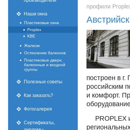
производители
профили Prople
Наши окна
Австрийск
Пластиковые окна
Proplex
KBE
Жалюзи
Остекление балконов
Пластиковые двери,
балконные и входной
группы
построен в г.
Полезные советы
российским п
и комфорт. П
Как заказать?
оборудование
Фотогалерея
PROPLEX име
Сертификаты,
региональных
дипломы